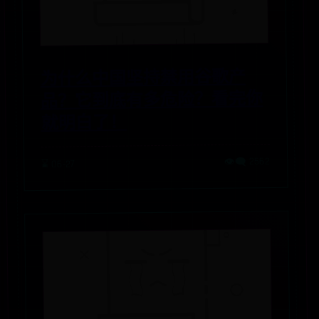
为什么中国坚持禁用谷歌产
品？它到底有多危险？看完你
就明白了！
👁️‍🗨️ 2562
⌛ 06-27