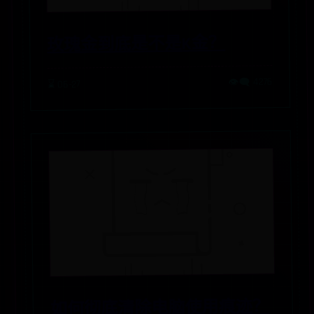
玫瑰金到底是不是K金？
👁️‍🗨️ 4276
⌛ 06-27
如何彻底清除电脑使用痕迹？