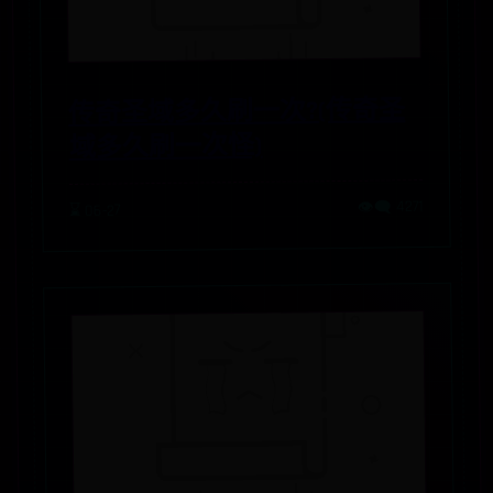
传奇圣域多久刷一次?(传奇圣
域多久刷一次怪)
👁️‍🗨️ 4271
⌛ 06-27