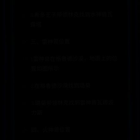
3.希多王子带领林克找到水神兽瓦
露塔
三、雷神兽位置
1.雷神兽在格鲁德沙漠，地图上的位
置如图所示
2.在格鲁德沙漠找到璐菊
3.璐菊带领林克找到雷神兽瓦娜波
力斯
四、火神兽位置